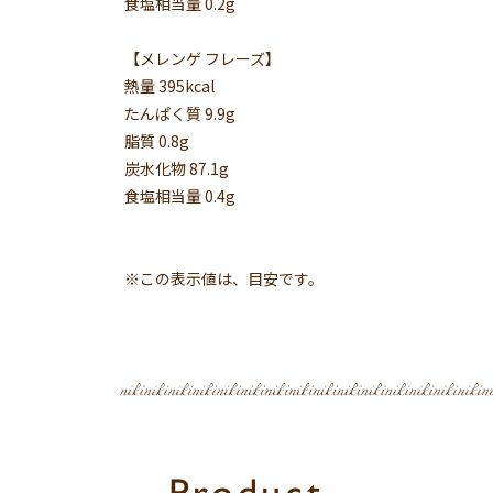
食塩相当量 0.2g
【メレンゲ フレーズ】
熱量 395kcal
たんぱく質 9.9g
脂質 0.8g
炭水化物 87.1g
食塩相当量 0.4g
※この表示値は、目安です。
Product