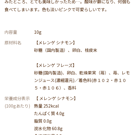
みたところ、とても美味しかったため…。酸味が癖になり、何個も
食べてしまいます。色も淡いピンクで可愛らしいです。
内容量
10g
原材料名
【メレンゲ シナモン】
砂糖（国内製造）、卵白、桂皮末
【メレンゲ フレーズ】
砂糖(国内製造)、卵白、乾燥果実（苺）、苺、レモ
ンジュース(濃縮還元)／着色料(赤１０２・赤１０
５・赤１０６）、香料
栄養成分表示
【 メレンゲ シナモン】
(100gあたり)
熱量 252kcal
たんぱく質 4.0g
脂質 0.0g
炭水化物 60.8g